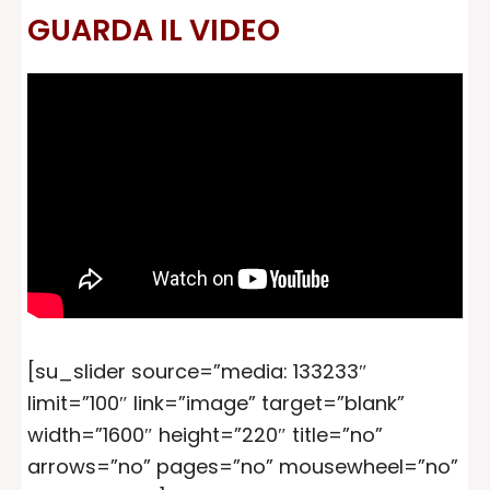
GUARDA IL VIDEO
[su_slider source=”media: 133233″
limit=”100″ link=”image” target=”blank”
width=”1600″ height=”220″ title=”no”
arrows=”no” pages=”no” mousewheel=”no”