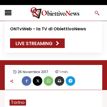
<
ONTvWeb - la TV di ObiettivoNews
FLASH NEWS
LIVE STREAMING
NEWS DAL RESTO D’ITALIA
ONTVWEB
CANAVESELOCAL
PROMOREDAZIONALI
26 Novembre 2017
1
min.
ONSTYLE MAGAZINE
Torino