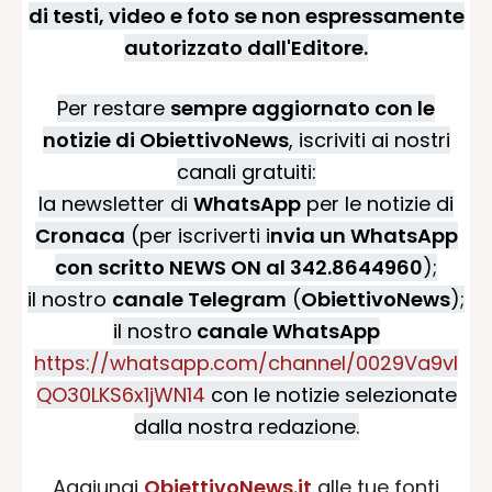
di testi, video e foto se non espressamente
autorizzato dall'Editore.
Per restare
sempre aggiornato con le
notizie di ObiettivoNews
, iscriviti ai nostri
canali gratuiti:
la newsletter di
WhatsApp
per le notizie di
Cronaca
(per iscriverti i
nvia un WhatsApp
con scritto NEWS ON al 342.8644960
);
il nostro
canale Telegram
(
ObiettivoNews
);
il nostro
canale WhatsApp
https://whatsapp.com/channel/0029Va9vI
QO30LKS6x1jWN14
con le notizie selezionate
dalla nostra redazione.
Aggiungi
ObiettivoNews.it
alle tue fonti