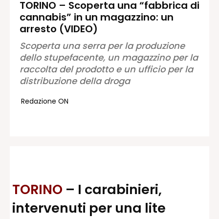
TORINO – Scoperta una “fabbrica di
cannabis” in un magazzino: un
Redazione
arresto (VIDEO)
Contatti
Scoperta una serra per la produzione
Lavora con noi
dello stupefacente, un magazzino per la
Pubblicità
raccolta del prodotto e un ufficio per la
Autoregolamentazione per la
distribuzione della droga
Pubblicitá Elettorale 2026
Condizioni gener. acquisto spazi
Redazione ON
Privacy Policy
Condizioni di utilizzo
Normativa sul fact-checking
Normativa sulle correzioni
Normativa deontologica
TORINO
– I carabinieri,
intervenuti per una lite