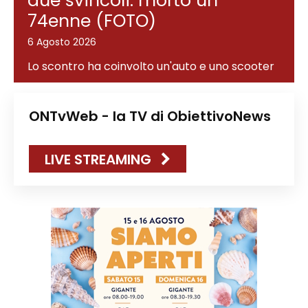
due svincoli: morto un
74enne (FOTO)
Redazione
6 Agosto 2026
Contatti
Lavora con noi
Lo scontro ha coinvolto un'auto e uno scooter
Pubblicità
Autoregolamentazione per la
ONTvWeb - la TV di ObiettivoNews
Pubblicitá Elettorale 2026
Condizioni gener. acquisto spazi
LIVE STREAMING
Privacy Policy
Condizioni di utilizzo
Normativa sul fact-checking
Normativa sulle correzioni
Normativa deontologica