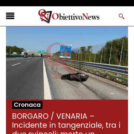
<
FLASH NEWS
NEWS DAL RESTO D’ITALIA
ONTVWEB
CANAVESELOCAL
PROMOREDAZIONALI
ONSTYLE MAGAZINE
Cronaca
BORGARO / VENARIA –
Incidente in tangenziale, tra i