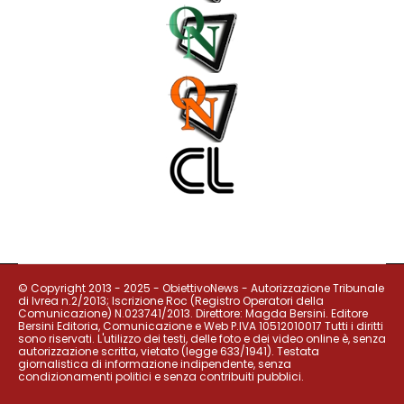
© Copyright 2013 - 2025 - ObiettivoNews - Autorizzazione Tribunale
di Ivrea n.2/2013; Iscrizione Roc (Registro Operatori della
Comunicazione) N.023741/2013. Direttore: Magda Bersini. Editore
Bersini Editoria, Comunicazione e Web P.IVA 10512010017 Tutti i diritti
sono riservati. L'utilizzo dei testi, delle foto e dei video online è, senza
autorizzazione scritta, vietato (legge 633/1941). Testata
giornalistica di informazione indipendente, senza
condizionamenti politici e senza contribuiti pubblici.