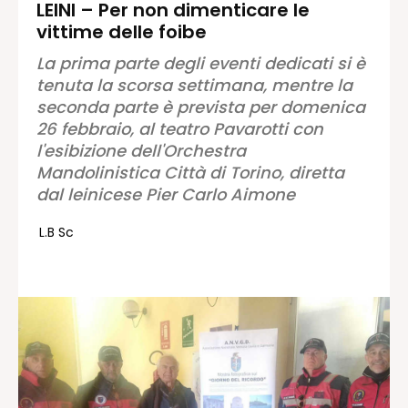
LEINI – Per non dimenticare le
vittime delle foibe
Redazione
Contatti
La prima parte degli eventi dedicati si è
tenuta la scorsa settimana, mentre la
Lavora con noi
seconda parte è prevista per domenica
Pubblicità
26 febbraio, al teatro Pavarotti con
Autoregolamentazione per la
l'esibizione dell'Orchestra
Pubblicitá Elettorale 2026
Mandolinistica Città di Torino, diretta
Condizioni gener. acquisto spazi
dal leinicese Pier Carlo Aimone
Privacy Policy
L.B Sc
Condizioni di utilizzo
Normativa sul fact-checking
Normativa sulle correzioni
Normativa deontologica