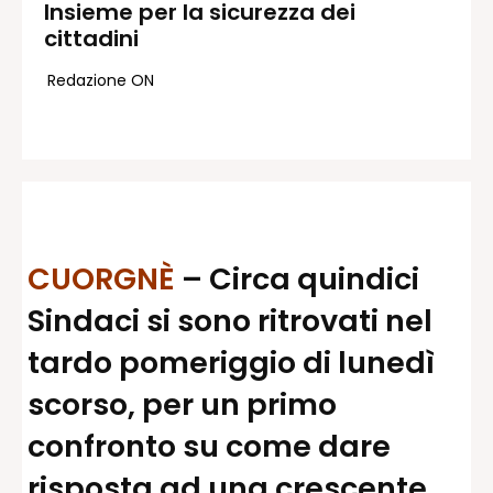
Insieme per la sicurezza dei
cittadini
Redazione
Contatti
Redazione ON
Lavora con noi
Pubblicità
Autoregolamentazione per la
Pubblicitá Elettorale 2026
Condizioni gener. acquisto spazi
Privacy Policy
CUORGNÈ
– Circa quindici
Condizioni di utilizzo
Sindaci si sono ritrovati nel
Normativa sul fact-checking
Normativa sulle correzioni
tardo pomeriggio di lunedì
Normativa deontologica
scorso, per un primo
confronto su come dare
risposta ad una crescente