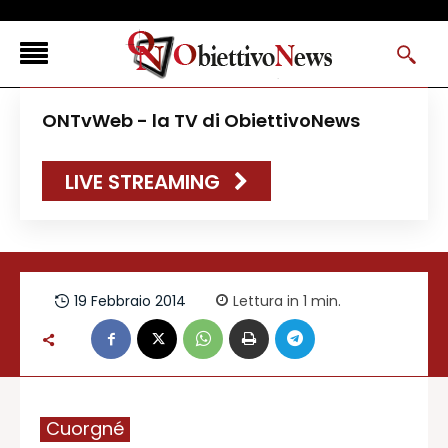
<
ONTvWeb - la TV di ObiettivoNews
FLASH NEWS
LIVE STREAMING
NEWS DAL RESTO D’ITALIA
ONTVWEB
CANAVESELOCAL
PROMOREDAZIONALI
19 Febbraio 2014
Lettura in 1
min.
ONSTYLE MAGAZINE
Cuorgné