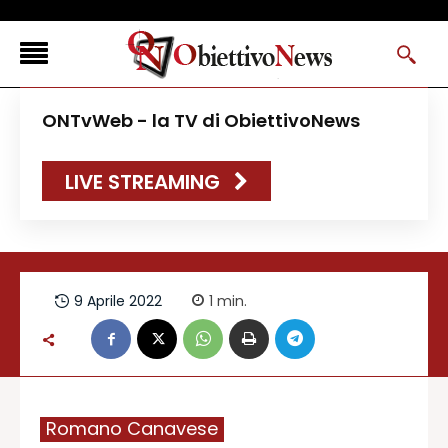
<
ONTvWeb - la TV di ObiettivoNews
FLASH NEWS
LIVE STREAMING
NEWS DAL RESTO D’ITALIA
ONTVWEB
CANAVESELOCAL
PROMOREDAZIONALI
9 Aprile 2022
1
min.
ONSTYLE MAGAZINE
Romano Canavese