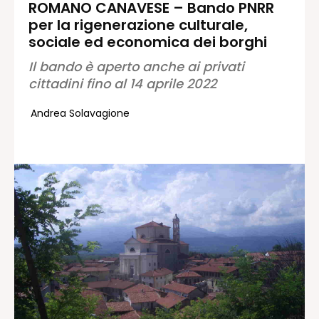
ROMANO CANAVESE – Bando PNRR
per la rigenerazione culturale,
Redazione
sociale ed economica dei borghi
Contatti
Il bando è aperto anche ai privati
Lavora con noi
cittadini fino al 14 aprile 2022
Pubblicità
Autoregolamentazione per la
Andrea Solavagione
Pubblicitá Elettorale 2026
Condizioni gener. acquisto spazi
Privacy Policy
Condizioni di utilizzo
Normativa sul fact-checking
Normativa sulle correzioni
Normativa deontologica