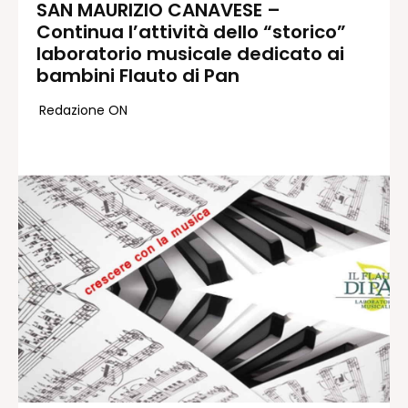
SAN MAURIZIO CANAVESE –
Continua l’attività dello “storico”
Redazione
laboratorio musicale dedicato ai
Contatti
bambini Flauto di Pan
Lavora con noi
Pubblicità
Redazione ON
Autoregolamentazione per la
Pubblicitá Elettorale 2026
Condizioni gener. acquisto spazi
Privacy Policy
Condizioni di utilizzo
Normativa sul fact-checking
Normativa sulle correzioni
Normativa deontologica