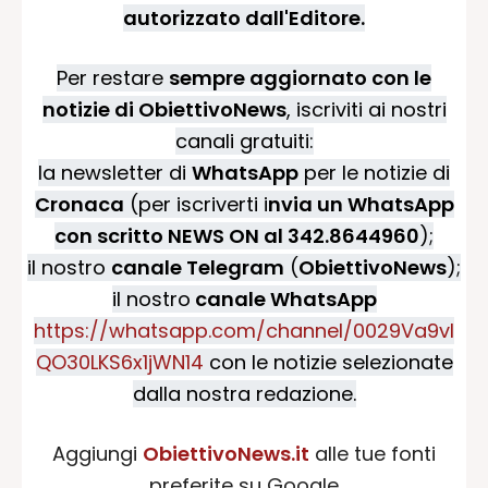
autorizzato dall'Editore.
Per restare
sempre aggiornato con le
notizie di ObiettivoNews
, iscriviti ai nostri
canali gratuiti:
la newsletter di
WhatsApp
per le notizie di
Cronaca
(per iscriverti i
nvia un WhatsApp
con scritto NEWS ON al 342.8644960
);
il nostro
canale Telegram
(
ObiettivoNews
);
il nostro
canale WhatsApp
https://whatsapp.com/channel/0029Va9vI
QO30LKS6x1jWN14
con le notizie selezionate
dalla nostra redazione.
Aggiungi
ObiettivoNews.it
alle tue fonti
preferite su Google