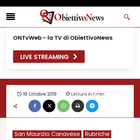
<
ONTvWeb - la TV di ObiettivoNews
FLASH NEWS
LIVE STREAMING
NEWS DAL RESTO D’ITALIA
ONTVWEB
CANAVESELOCAL
PROMOREDAZIONALI
19 Ottobre 2019
Lettura in 1
min.
ONSTYLE MAGAZINE
San Maurizio Canavese
Rubriche