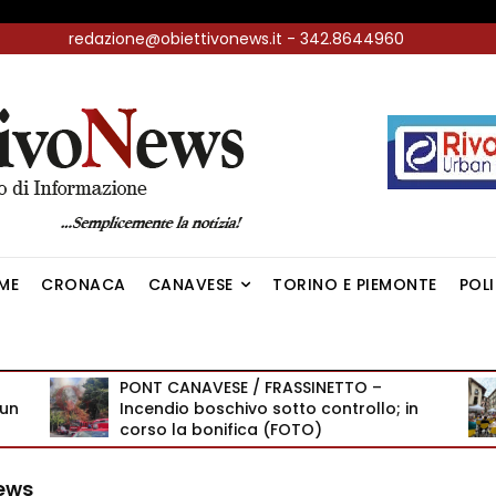
redazione@obiettivonews.it - 342.8644960
ME
CRONACA
CANAVESE
TORINO E PIEMONTE
POL
PONT CANAVESE / FRASSINETTO –
 un
Incendio boschivo sotto controllo; in
corso la bonifica (FOTO)
News