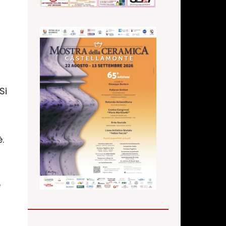
Si
.
e