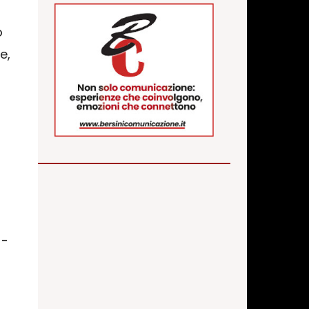
o
e,
--