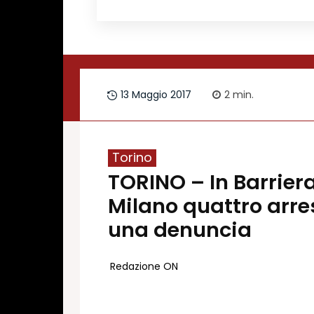
Redazione
Contatti
Lavora con noi
13 Maggio 2017
2
min.
Pubblicità
Autoregolamentazione per la Pubblicitá El
Condizioni gener. acquisto spazi
Privacy Policy
Torino
TORINO – In Barriera
Condizioni di utilizzo
Normativa sul fact-checking
Milano quattro arres
Normativa sulle correzioni
una denuncia
Normativa deontologica
Redazione ON