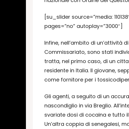
nazionale con Ordine del Questor
[su_slider source=”media: 110138″
pages=”no” autoplay=”3000″]
Infine, nell’ambito di un’attività d
Commissariato, sono stati individu
tratta, nel primo caso, di un cit
residente in Italia. Il giovane, s
come fornitore per i tossicodipen
Gli agenti, a seguito di un accura
nascondiglio in via Breglio. All’i
svariate dosi di cocaina e tutto 
Un’altra coppia di senegalesi, mag