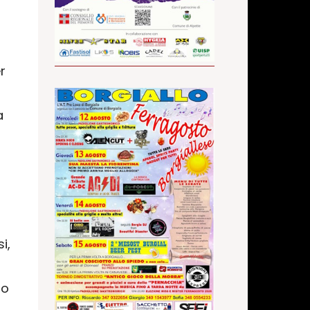
r
a
i,
io