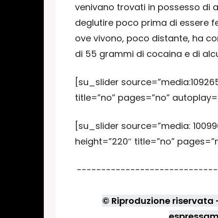
venivano trovati in possesso di 
deglutire poco prima di essere fe
ove vivono, poco distante, ha con
di 55 grammi di cocaina e di alcu
[su_slider source=”media:109265
title=”no” pages=”no” autoplay=
[su_slider source=”media: 100996
height=”220″ title=”no” pages=”
-----------------------------
© Riproduzione riservata - 
espressame