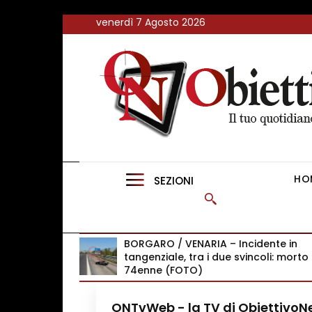
<
venerdì 7 Agosto 2026
FLASH NEWS
NEWS DAL RESTO D’ITALIA
ONTVWEB
CANAVESELOCAL
HO
SEZIONI
PROMOREDAZIONALI
ONSTYLE MAGAZINE
BORGARO / VENARIA – Incidente in
tangenziale, tra i due svincoli: morto
74enne (FOTO)
ONTvWeb - la TV di Obiettivo