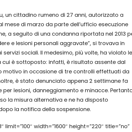
iu, un cittadino rumeno di 27 anni, autorizzato a
 dal mese di marzo da parte dell’ufficio esecuzione
ane, a seguito di una condanna riportata nel 2013 p
ere e lesioni personali aggravate”, si trovava in
servizi sociali. Il medesimo, più volte, ha violato l
cui è sottoposto: infatti, è risultato assente dal
 motivo in occasione di tre controlli effettuati da
 Inoltre, è stato denunciato appena 2 settimane fa
per lesioni, danneggiamento e minacce. Pertanto
eso la misura alternativa e ne ha disposto
po la notifica della sospensione.
 limit=”100″ width=”1600″ height=”220″ title=”no”