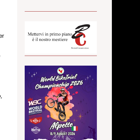
er
e
,