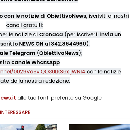
 con le notizie di ObiettivoNews
, iscriviti ai nostri
canali gratuiti:
er le notizie di
Cronaca
(per iscriverti i
nvia un
scritto NEWS ON al 342.8644960
);
ale Telegram
(
ObiettivoNews
);
ostro
canale WhatsApp
nnel/0029Va9vIQO30LKS6x1jWN14
con le notizie
ate dalla nostra redazione.
ews.it
alle tue fonti preferite su Google
 INTERESSARE