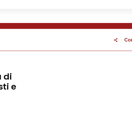
Con
ettorale 2026
 di
ti e