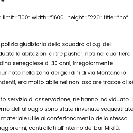
e.
 limit=”100″ width=”1600″ height=”220″ title=”no”
i polizia giudiziaria della squadra di p.g. del
ate le abitazioni di tre pusher, noti nel quartiere. 
tadino senegalese di 30 anni, irregolarmente
eppur noto nella zona dei giardini di via Montanaro
denti, era molto abile nel non lasciare tracce di sè
to servizio di osservazione, ne hanno individuato il
nterno dell’alloggio sono state rinvenute sequestrat
il materiale utile al confezionamento dello stesso.
giorenni, controllati all’interno del bar Mikilù,