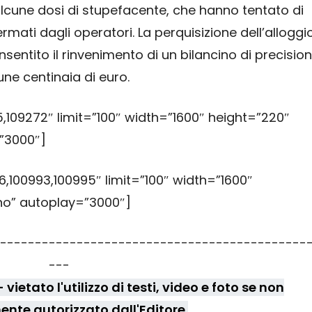
alcune dosi di stupefacente, che hanno tentato di
rmati dagli operatori. La perquisizione dell’alloggi
sentito il rinvenimento di un bilancino di precision
ne centinaia di euro.
,109272″ limit=”100″ width=”1600″ height=”220″
”3000″]
,100993,100995″ limit=”100″ width=”1600″
no” autoplay=”3000″]
--------------------------------------------
---
vietato l'utilizzo di testi, video e foto se non
nte autorizzato dall'Editore.