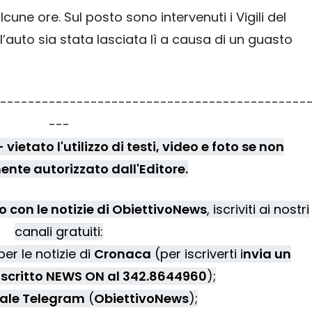
cune ore. Sul posto sono intervenuti i Vigili del
l’auto sia stata lasciata lì a causa di un guasto
--------------------------------------------
---
vietato l'utilizzo di testi, video e foto se non
nte autorizzato dall'Editore.
 con le notizie di ObiettivoNews
, iscriviti ai nostri
canali gratuiti:
er le notizie di
Cronaca
(per iscriverti i
nvia un
scritto NEWS ON al 342.8644960
);
ale Telegram
(
ObiettivoNews
);