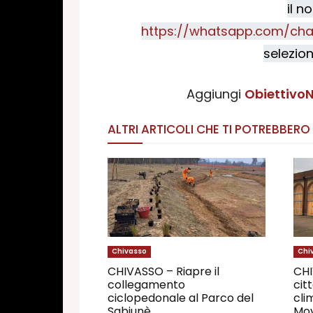
il n
https://whatsapp.com/cha
selezion
Aggiungi
ObiettivoN
ALTRI ARTICOLI CHE TI POTREBBERO
Chivasso
Chi
CHIVASSO – Riapre il
CHI
collegamento
citt
ciclopedonale al Parco del
cli
Sabiunè
Mov