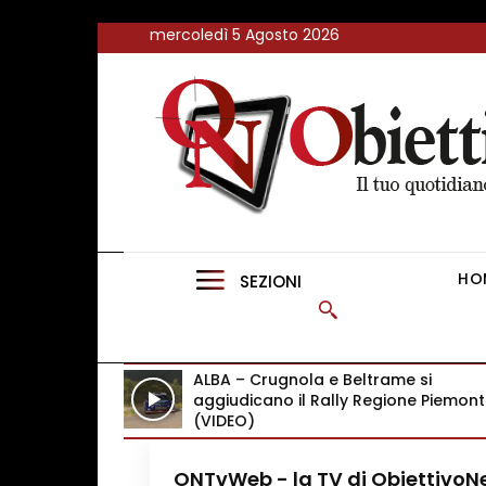
<
mercoledì 5 Agosto 2026
FLASH NEWS
NEWS DAL RESTO D’ITALIA
ONTVWEB
CANAVESELOCAL
HO
SEZIONI
PROMOREDAZIONALI
ONSTYLE MAGAZINE
ALBA – Crugnola e Beltrame si
aggiudicano il Rally Regione Piemon
(VIDEO)
ONTvWeb - la TV di Obiettivo