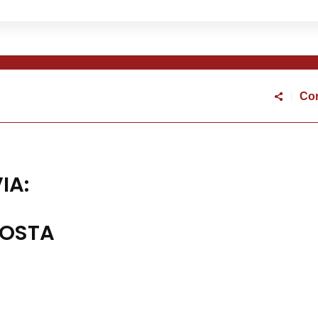
Con
ettorale 2026
IA:
AOSTA