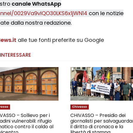
ostro
canale WhatsApp
nnel/0029Va9vIQO30LKS6x1jWN14
con le notizie
ate dalla nostra redazione.
ews.it
alle tue fonti preferite su Google
 INTERESSARE
vasso
Chivasso
VASSO – Sollievo per i
CHIVASSO – Presidio dei
adini vulnerabili: rifugio
giornalisti per salvaguarda
matico contro il caldo al
il diritto di cronaca e la
icentro
libertà di stampa