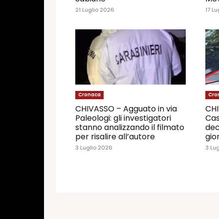
21 Luglio 2026
17 Lu
Cronaca
Cro
CHIVASSO – Agguato in via
CHI
Paleologi: gli investigatori
Cas
stanno analizzando il filmato
dec
per risalire all’autore
gio
3 Luglio 2026
3 Lu