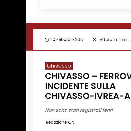
Redazione
Contatti
Lavora con noi
20 Febbraio 2017
Lettura in 1
min.
Pubblicità
Autoregolamentazione per la Pubblicitá El
Condizioni gener. acquisto spazi
Privacy Policy
Chivasso
CHIVASSO – FERROV
Condizioni di utilizzo
Normativa sul fact-checking
INCIDENTE SULLA
Normativa sulle correzioni
CHIVASSO-IVREA-
Normativa deontologica
Non sono stati registrati feriti
Redazione ON