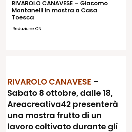
RIVAROLO CANAVESE – Giacomo
Montanelli in mostra a Casa
Redazione
Toesca
Contatti
Lavora con noi
Redazione ON
Pubblicità
Autoregolamentazione per la
Pubblicitá Elettorale 2026
Condizioni gener. acquisto spazi
Privacy Policy
Condizioni di utilizzo
RIVAROLO CANAVESE
–
Normativa sul fact-checking
Sabato 8 ottobre, dalle 18,
Normativa sulle correzioni
Areacreativa42 presenterà
Normativa deontologica
una mostra frutto di un
lavoro coltivato durante gli