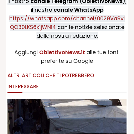
il nostro
canale Telegram
(
ObiettivoNews
);
il nostro
canale WhatsApp
https://whatsapp.com/channel/0029Va9vI
QO30LKS6x1jWN14
con le notizie selezionate
dalla nostra redazione.
Aggiungi
ObiettivoNews.it
alle tue fonti
preferite su Google
ALTRI ARTICOLI CHE TI POTREBBERO
INTERESSARE