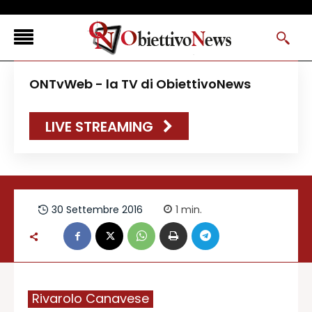
<
ONTvWeb - la TV di ObiettivoNews
FLASH NEWS
LIVE STREAMING
NEWS DAL RESTO D’ITALIA
ONTVWEB
CANAVESELOCAL
PROMOREDAZIONALI
30 Settembre 2016
1
min.
ONSTYLE MAGAZINE
Rivarolo Canavese