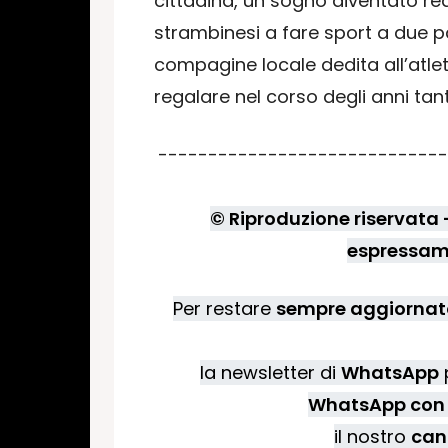
cittadina, un sogno diventato re
strambinesi a fare sport a due 
compagine locale dedita all’atleti
regalare nel corso degli anni ta
-----------------------------
© Riproduzione riservata - 
espressame
Per restare
sempre aggiornato
la newsletter di
WhatsApp
p
WhatsApp con 
il nostro
can