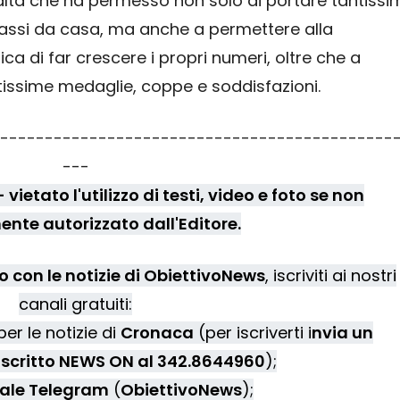
altà che ha permesso non solo di portare tantissi
passi da casa, ma anche a permettere alla
ca di far crescere i propri numeri, oltre che a
ntissime medaglie, coppe e soddisfazioni.
--------------------------------------------
---
vietato l'utilizzo di testi, video e foto se non
nte autorizzato dall'Editore.
 con le notizie di ObiettivoNews
, iscriviti ai nostri
canali gratuiti:
er le notizie di
Cronaca
(per iscriverti i
nvia un
scritto NEWS ON al 342.8644960
);
ale Telegram
(
ObiettivoNews
);