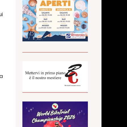
ui
la