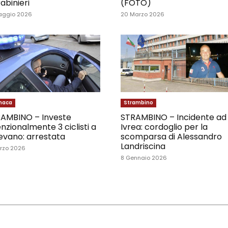
abinieri
(FOTO)
aggio 2026
20 Marzo 2026
naca
Strambino
AMBINO – Investe
STRAMBINO – Incidente ad
enzionalmente 3 ciclisti a
Ivrea: cordoglio per la
evano: arrestata
scomparsa di Alessandro
Landriscina
rzo 2026
8 Gennaio 2026