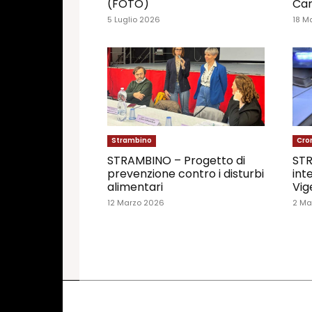
(FOTO)
Car
5 Luglio 2026
18 M
Strambino
Cro
STRAMBINO – Progetto di
STR
prevenzione contro i disturbi
int
alimentari
Vig
12 Marzo 2026
2 Ma