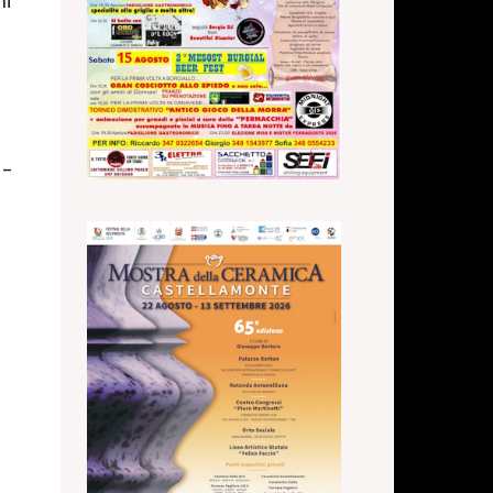
mi
--