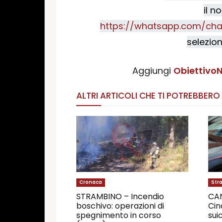
il n
https://whatsapp.com/cha
selezion
Aggiungi
ObiettivoN
ALTRI ARTICOLI CHE TI POTREBBERO
Cronaca
Str
STRAMBINO – Incendio
CA
boschivo: operazioni di
Cin
spegnimento in corso
suic