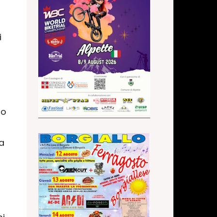
i
no
a