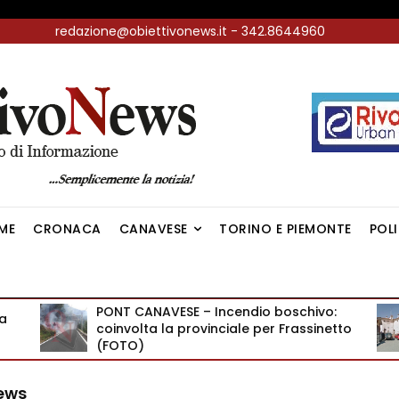
redazione@obiettivonews.it - 342.8644960
ME
CRONACA
CANAVESE
TORINO E PIEMONTE
POL
PONT CANAVESE – Incendio boschivo:
sa
coinvolta la provinciale per Frassinetto
(FOTO)
News