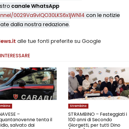
ostro
canale WhatsApp
nnel/0029Va9vIQO30LKS6x1jWN14
con le notizie
ate dalla nostra redazione.
ews.it
alle tue fonti preferite su Google
 INTERESSARE
ambino
Strambino
NAVESE –
STRAMBINO – Festeggiati i
quantanovenne tenta il
100 anni di Secondo
idio, salvato dai
Giorgetti, per tutti Dino