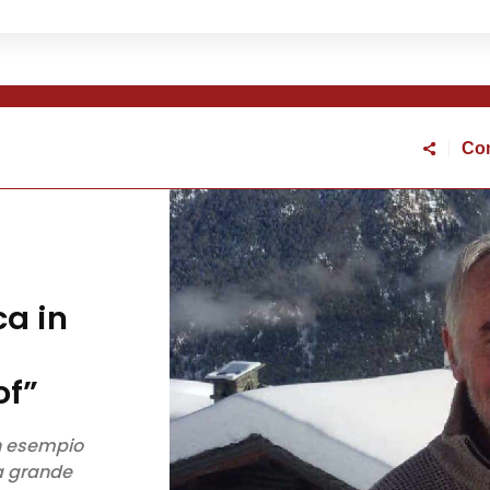
Con
ettorale 2026
ca in
of”
un esempio
ua grande