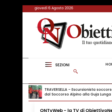
<
giovedì 6 Agosto 2026
FLASH NEWS
NEWS DAL RESTO D’ITALIA
ONTVWEB
CANAVESELOCAL
HO
SEZIONI
PROMOREDAZIONALI
ONSTYLE MAGAZINE
TRAVERSELLA – Escursionista soccor
dal Soccorso Alpino alla Guja Lunga
ONTvWeb - la TV di Obiettivo