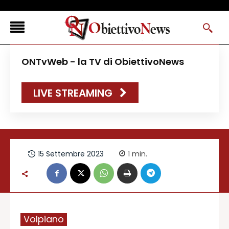
<
ONTvWeb - la TV di ObiettivoNews
FLASH NEWS
LIVE STREAMING
NEWS DAL RESTO D’ITALIA
ONTVWEB
CANAVESELOCAL
PROMOREDAZIONALI
15 Settembre 2023
1
min.
ONSTYLE MAGAZINE
Volpiano