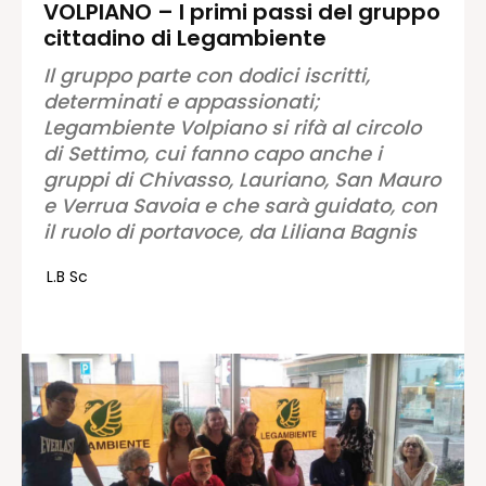
VOLPIANO – I primi passi del gruppo
cittadino di Legambiente
Redazione
Contatti
Il gruppo parte con dodici iscritti,
determinati e appassionati;
Lavora con noi
Legambiente Volpiano si rifà al circolo
Pubblicità
di Settimo, cui fanno capo anche i
Autoregolamentazione per la
gruppi di Chivasso, Lauriano, San Mauro
Pubblicitá Elettorale 2026
e Verrua Savoia e che sarà guidato, con
Condizioni gener. acquisto spazi
il ruolo di portavoce, da Liliana Bagnis
Privacy Policy
L.B Sc
Condizioni di utilizzo
Normativa sul fact-checking
Normativa sulle correzioni
Normativa deontologica