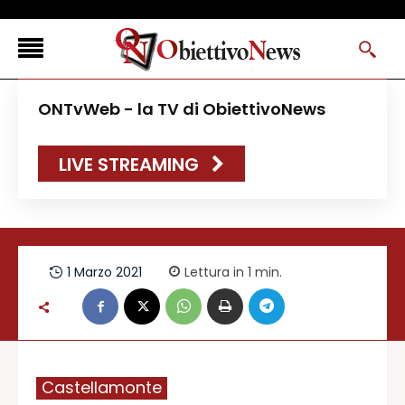
<
ONTvWeb - la TV di ObiettivoNews
FLASH NEWS
LIVE STREAMING
NEWS DAL RESTO D’ITALIA
ONTVWEB
CANAVESELOCAL
PROMOREDAZIONALI
1 Marzo 2021
Lettura in 1
min.
ONSTYLE MAGAZINE
Castellamonte