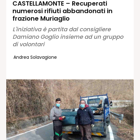
CASTELLAMONTE – Recuperati
numerosi rifiuti abbandonati in
Redazione
frazione Muriaglio
Contatti
L'iniziativa è partita dal consigliere
Lavora con noi
Damiano Goglio insieme ad un gruppo
Pubblicità
di volontari
Autoregolamentazione per la
Pubblicitá Elettorale 2026
Andrea Solavagione
Condizioni gener. acquisto spazi
Privacy Policy
Condizioni di utilizzo
Normativa sul fact-checking
Normativa sulle correzioni
Normativa deontologica