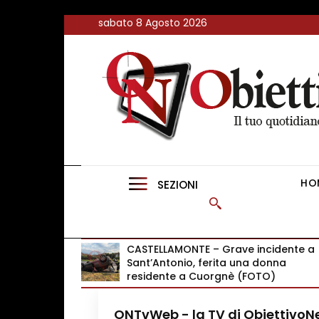
<
sabato 8 Agosto 2026
FLASH NEWS
NEWS DAL RESTO D’ITALIA
ONTVWEB
CANAVESELOCAL
HO
SEZIONI
PROMOREDAZIONALI
ONSTYLE MAGAZINE
CASTELLAMONTE – Grave incidente a
Sant’Antonio, ferita una donna
residente a Cuorgnè (FOTO)
ONTvWeb - la TV di Obiettivo