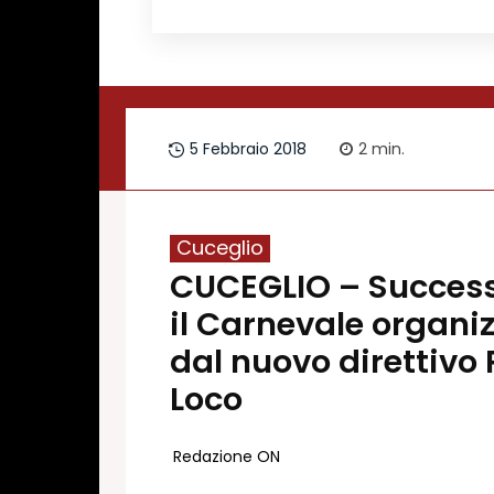
Redazione
Contatti
Lavora con noi
5 Febbraio 2018
2
min.
Pubblicità
Autoregolamentazione per la Pubblicitá El
Condizioni gener. acquisto spazi
Privacy Policy
Cuceglio
CUCEGLIO – Success
Condizioni di utilizzo
Normativa sul fact-checking
il Carnevale organi
Normativa sulle correzioni
dal nuovo direttivo 
Normativa deontologica
Loco
Redazione ON