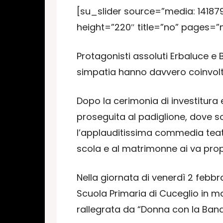
[su_slider source=”media: 141879
height=”220″ title=”no” pages=”
Protagonisti assoluti Erbaluce e B
simpatia hanno davvero coinvolto
Dopo la cerimonia di investitura 
proseguita al padiglione, dove s
l’applauditissima commedia teatral
scola e al matrimonne ai va pro
Nella giornata di venerdì 2 febbr
Scuola Primaria di Cuceglio in ma
rallegrata da “Donna con la Band