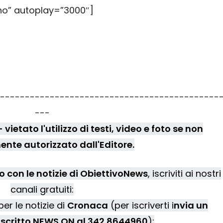
no” autoplay=”3000″]
--------------------------------------------
---
vietato l'utilizzo di testi, video e foto se non
nte autorizzato dall'Editore.
 con le notizie di ObiettivoNews
, iscriviti ai nostri
canali gratuiti:
er le notizie di
Cronaca
(per iscriverti i
nvia un
scritto NEWS ON al 342.8644960
);