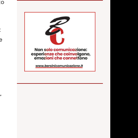
to
:
e
d
”