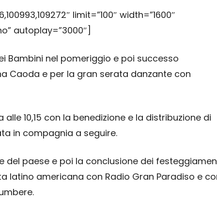
,100993,109272″ limit=”100″ width=”1600″
no” autoplay=”3000″]
dei Bambini nel pomeriggio e poi successo
gna Caoda e per la gran serata danzante con
lle 10,15 con la benedizione e la distribuzione di
lata in compagnia a seguire.
vie del paese e poi la conclusione dei festeggiamen
ata latino americana con Radio Gran Paradiso e co
 Zumbere.