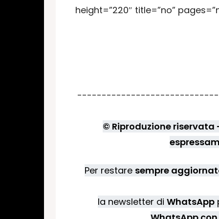
height=”220″ title=”no” pages=”
-----------------------------
© Riproduzione riservata - 
espressame
Per restare
sempre aggiornato
la newsletter di
WhatsApp
p
WhatsApp con 