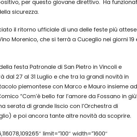
sitivo, per questo giovane direttivo. Ha funziona
lla sicurezza.
to il ritorno ufficiale di una delle feste più attese
Vino Morenico, che si terrà a Cuceglio nei giorni 19 
la festa Patronale di San Pietro in Vincoli e
dal 27 al 31 Luglio e che tra la grandi novità in
ttacolo piemontese con Marco e Mauro insieme a
 Comico “Com’è bello far l’amore da Fossano in giù
na serata di grande liscio con l’Orchestra di
uglio) e poi ancora tante altre novità da scoprire.
,116078,109265″ limit=”100″ width=”1600″