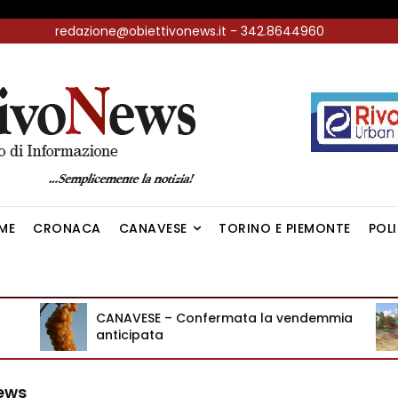
redazione@obiettivonews.it - 342.8644960
ME
CRONACA
CANAVESE
TORINO E PIEMONTE
POL
CANAVESE – Confermata la vendemmia
anticipata
News