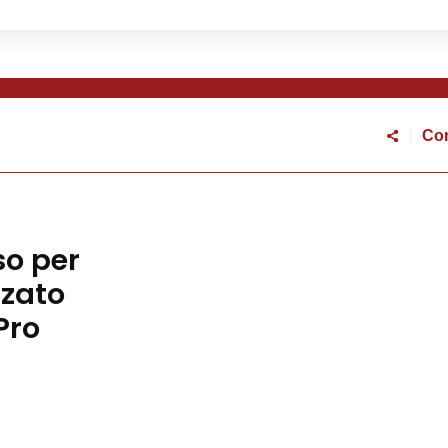
Con
ettorale 2026
o per
zzato
Pro