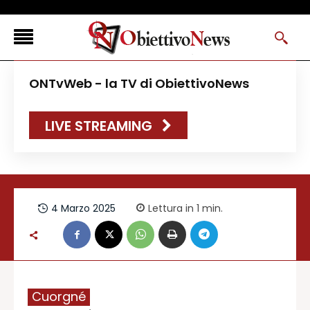
<
ONTvWeb - la TV di ObiettivoNews
FLASH NEWS
LIVE STREAMING
NEWS DAL RESTO D’ITALIA
ONTVWEB
CANAVESELOCAL
PROMOREDAZIONALI
4 Marzo 2025
Lettura in 1
min.
ONSTYLE MAGAZINE
Cuorgné