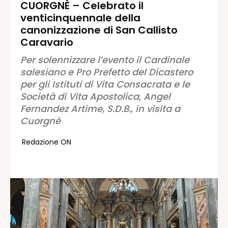
CUORGNÈ – Celebrato il
venticinquennale della
Redazione
canonizzazione di San Callisto
Contatti
Caravario
Lavora con noi
Per solennizzare l’evento il Cardinale
Pubblicità
salesiano e Pro Prefetto del Dicastero
Autoregolamentazione per la
per gli Istituti di Vita Consacrata e le
Pubblicitá Elettorale 2026
Società di Vita Apostolica, Angel
Condizioni gener. acquisto spazi
Fernandez Artime, S.D.B., in visita a
Privacy Policy
Cuorgnè
Condizioni di utilizzo
Redazione ON
Normativa sul fact-checking
Normativa sulle correzioni
Normativa deontologica