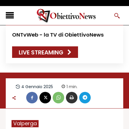
<
ONTvWeb - la TV di ObiettivoNews
FLASH NEWS
LIVE STREAMING
NEWS DAL RESTO D’ITALIA
ONTVWEB
CANAVESELOCAL
PROMOREDAZIONALI
4 Gennaio 2025
1
min.
ONSTYLE MAGAZINE
Valperga