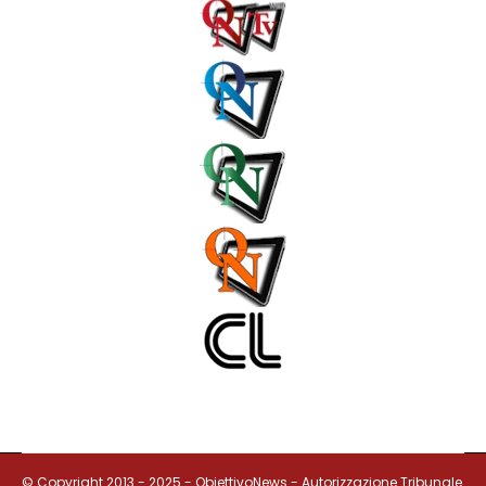
© Copyright 2013 - 2025 - ObiettivoNews - Autorizzazione Tribunale