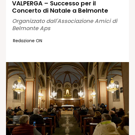
VALPERGA – Successo per il
Concerto di Natale a Belmonte
Redazione
Contatti
Organizzato dall'Associazione Amici di
Belmonte Aps
Lavora con noi
Pubblicità
Redazione ON
Autoregolamentazione per la
Pubblicitá Elettorale 2026
Condizioni gener. acquisto spazi
Privacy Policy
Condizioni di utilizzo
Normativa sul fact-checking
Normativa sulle correzioni
Normativa deontologica