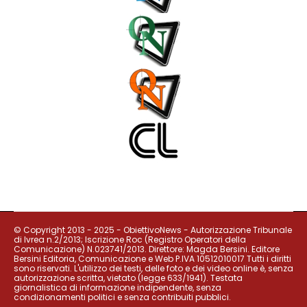
© Copyright 2013 - 2025 - ObiettivoNews - Autorizzazione Tribunale
di Ivrea n.2/2013; Iscrizione Roc (Registro Operatori della
Comunicazione) N.023741/2013. Direttore: Magda Bersini. Editore
Bersini Editoria, Comunicazione e Web P.IVA 10512010017 Tutti i diritti
sono riservati. L'utilizzo dei testi, delle foto e dei video online è, senza
autorizzazione scritta, vietato (legge 633/1941). Testata
giornalistica di informazione indipendente, senza
condizionamenti politici e senza contribuiti pubblici.