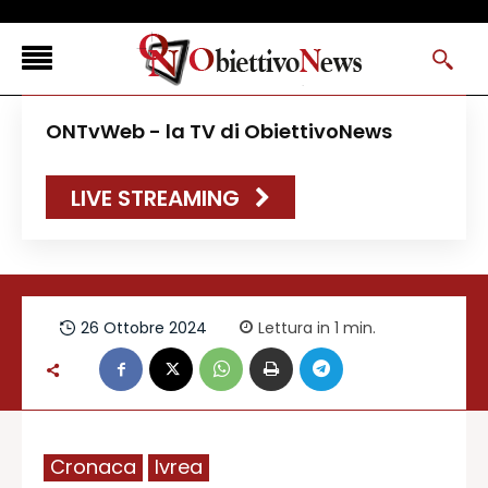
<
ONTvWeb - la TV di ObiettivoNews
FLASH NEWS
LIVE STREAMING
NEWS DAL RESTO D’ITALIA
ONTVWEB
CANAVESELOCAL
PROMOREDAZIONALI
26 Ottobre 2024
Lettura in 1
min.
ONSTYLE MAGAZINE
Cronaca
Ivrea