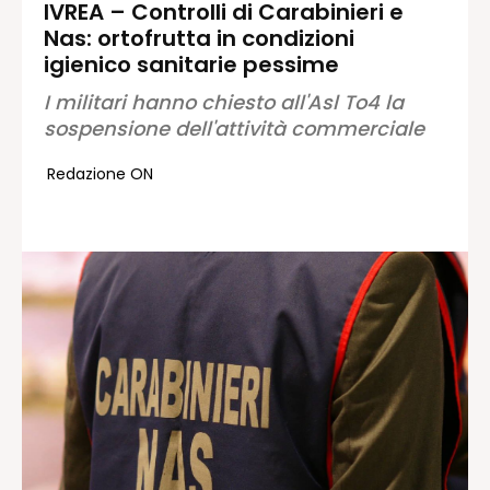
IVREA – Controlli di Carabinieri e
Nas: ortofrutta in condizioni
Redazione
igienico sanitarie pessime
Contatti
I militari hanno chiesto all'Asl To4 la
Lavora con noi
sospensione dell'attività commerciale
Pubblicità
Autoregolamentazione per la
Redazione ON
Pubblicitá Elettorale 2026
Condizioni gener. acquisto spazi
Privacy Policy
Condizioni di utilizzo
Normativa sul fact-checking
Normativa sulle correzioni
Normativa deontologica