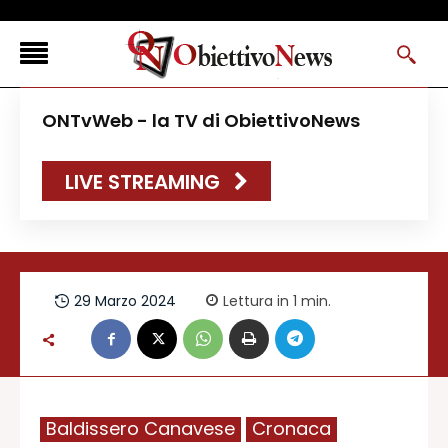
<
ONTvWeb - la TV di ObiettivoNews
FLASH NEWS
LIVE STREAMING
NEWS DAL RESTO D’ITALIA
ONTVWEB
CANAVESELOCAL
PROMOREDAZIONALI
29 Marzo 2024
Lettura in 1
min.
ONSTYLE MAGAZINE
Baldissero Canavese
Cronaca