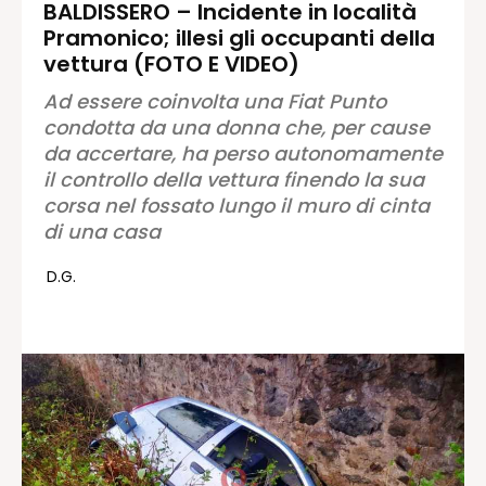
BALDISSERO – Incidente in località
Pramonico; illesi gli occupanti della
Redazione
vettura (FOTO E VIDEO)
Contatti
Ad essere coinvolta una Fiat Punto
Lavora con noi
condotta da una donna che, per cause
Pubblicità
da accertare, ha perso autonomamente
Autoregolamentazione per la
il controllo della vettura finendo la sua
Pubblicitá Elettorale 2026
corsa nel fossato lungo il muro di cinta
Condizioni gener. acquisto spazi
di una casa
Privacy Policy
D.G.
Condizioni di utilizzo
Normativa sul fact-checking
Normativa sulle correzioni
Normativa deontologica