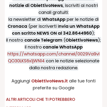
notizie di ObiettivoNews
, iscriviti ai nostri
canali gratuiti:
la newsletter di
WhatsApp
per le notizie di
Cronaca
(per iscriverti i
nvia un WhatsApp
con scritto NEWS ON al 342.8644960
);
il nostro
canale Telegram
(
ObiettivoNews
);
il nostro
canale WhatsApp
https://whatsapp.com/channel/0029Va9vI
QO30LKS6x1jWN14
con le notizie selezionate
dalla nostra redazione.
Aggiungi
ObiettivoNews.it
alle tue fonti
preferite su Google
ALTRI ARTICOLI CHE TI POTREBBERO