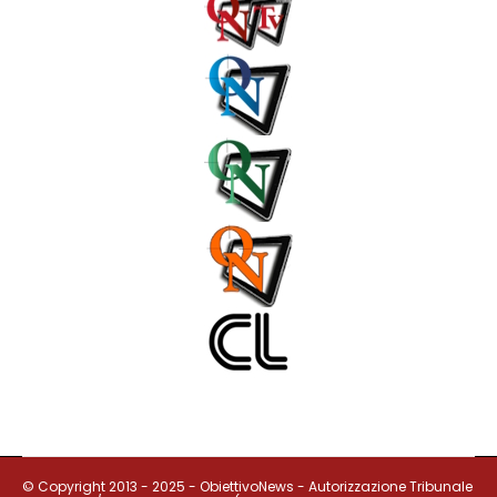
© Copyright 2013 - 2025 - ObiettivoNews - Autorizzazione Tribunale