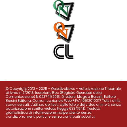
© Copyright 2013 - 2025 - ObiettivoNews - Autorizzazione Tribunale
di Ivrea n.2/2013; Iscrizione Roc (Registro Operatori della
Comunicazione) N.023741/2013. Direttore: Magda Bersini. Editore
Bersini Editoria, Comunicazione e Web P.IVA 10512010017 Tutti i diritti
sono riservati. L'utilizzo dei testi, delle foto e dei video online è, senza
autorizzazione scritta, vietato (legge 633/1941). Testata
giornalistica di informazione indipendente, senza
condizionamenti politici e senza contribuiti pubblici.