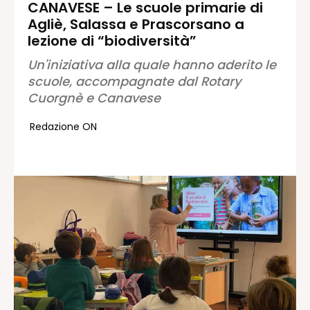
CANAVESE – Le scuole primarie di
Agliè, Salassa e Prascorsano a
Redazione
lezione di “biodiversità”
Contatti
Un'iniziativa alla quale hanno aderito le
Lavora con noi
scuole, accompagnate dal Rotary
Pubblicità
Cuorgnè e Canavese
Autoregolamentazione per la
Pubblicitá Elettorale 2026
Redazione ON
Condizioni gener. acquisto spazi
Privacy Policy
Condizioni di utilizzo
Normativa sul fact-checking
Normativa sulle correzioni
Normativa deontologica