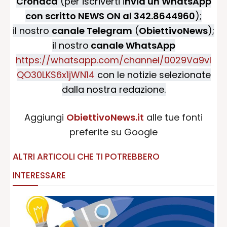
Cronaca
(per iscriverti i
nvia un WhatsApp
con scritto NEWS ON al 342.8644960
);
il nostro
canale Telegram
(
ObiettivoNews
);
il nostro
canale WhatsApp
https://whatsapp.com/channel/0029Va9vI
QO30LKS6x1jWN14
con le notizie selezionate
dalla nostra redazione.
Aggiungi
ObiettivoNews.it
alle tue fonti
preferite su Google
ALTRI ARTICOLI CHE TI POTREBBERO
INTERESSARE