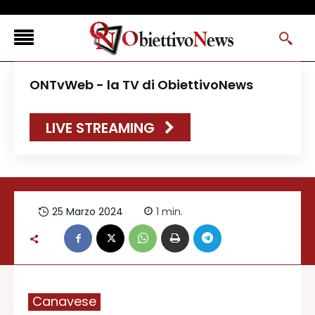
<
ONTvWeb - la TV di ObiettivoNews
FLASH NEWS
LIVE STREAMING
NEWS DAL RESTO D’ITALIA
ONTVWEB
CANAVESELOCAL
PROMOREDAZIONALI
25 Marzo 2024
1
min.
ONSTYLE MAGAZINE
Canavese