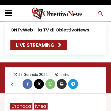
<
ONTvWeb - la TV di ObiettivoNews
FLASH NEWS
LIVE STREAMING
NEWS DAL RESTO D’ITALIA
ONTVWEB
CANAVESELOCAL
PROMOREDAZIONALI
27 Gennaio 2024
1
min.
ONSTYLE MAGAZINE
Cronaca
Ivrea