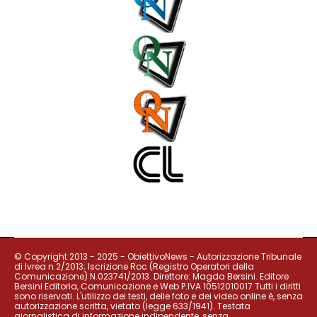
© Copyright 2013 - 2025 - ObiettivoNews - Autorizzazione Tribunale
di Ivrea n.2/2013; Iscrizione Roc (Registro Operatori della
Comunicazione) N.023741/2013. Direttore: Magda Bersini. Editore
Bersini Editoria, Comunicazione e Web P.IVA 10512010017 Tutti i diritti
sono riservati. L'utilizzo dei testi, delle foto e dei video online è, senza
autorizzazione scritta, vietato (legge 633/1941). Testata
giornalistica di informazione indipendente, senza