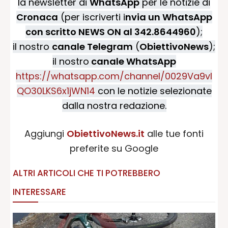
la newsletter di
WhatsApp
per le notizie di
Cronaca
(per iscriverti i
nvia un WhatsApp
con scritto NEWS ON al 342.8644960
);
il nostro
canale Telegram
(
ObiettivoNews
);
il nostro
canale WhatsApp
https://whatsapp.com/channel/0029Va9vI
QO30LKS6x1jWN14
con le notizie selezionate
dalla nostra redazione.
Aggiungi
ObiettivoNews.it
alle tue fonti
preferite su Google
ALTRI ARTICOLI CHE TI POTREBBERO
INTERESSARE