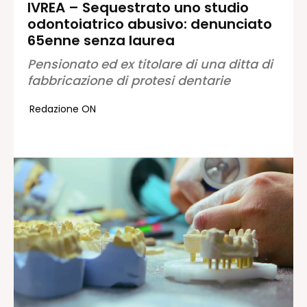
IVREA – Sequestrato uno studio
odontoiatrico abusivo: denunciato
Redazione
65enne senza laurea
Contatti
Pensionato ed ex titolare di una ditta di
Lavora con noi
fabbricazione di protesi dentarie
Pubblicità
Autoregolamentazione per la
Redazione ON
Pubblicitá Elettorale 2026
Condizioni gener. acquisto spazi
Privacy Policy
Condizioni di utilizzo
Normativa sul fact-checking
Normativa sulle correzioni
Normativa deontologica