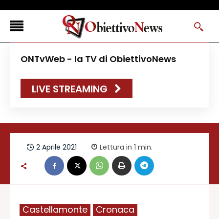
<
ONTvWeb - la TV di ObiettivoNews
FLASH NEWS
LIVE STREAMING
NEWS DAL RESTO D’ITALIA
ONTVWEB
CANAVESELOCAL
PROMOREDAZIONALI
2 Aprile 2021
Lettura in 1
min.
ONSTYLE MAGAZINE
Castellamonte
Cronaca