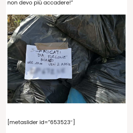
non devo più accadere!”
[metaslider id=”653523″]