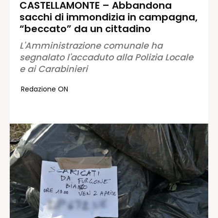
CASTELLAMONTE – Abbandona
sacchi di immondizia in campagna,
Redazione
“beccato” da un cittadino
Contatti
L'Amministrazione comunale ha
Lavora con noi
segnalato l'accaduto alla Polizia Locale
Pubblicità
e ai Carabinieri
Autoregolamentazione per la
Pubblicitá Elettorale 2026
Redazione ON
Condizioni gener. acquisto spazi
Privacy Policy
Condizioni di utilizzo
Normativa sul fact-checking
Normativa sulle correzioni
Normativa deontologica