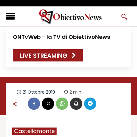
<
ONTvWeb - la TV di ObiettivoNews
FLASH NEWS
LIVE STREAMING
NEWS DAL RESTO D’ITALIA
ONTVWEB
CANAVESELOCAL
PROMOREDAZIONALI
21 Ottobre 2019
2
min.
ONSTYLE MAGAZINE
Castellamonte