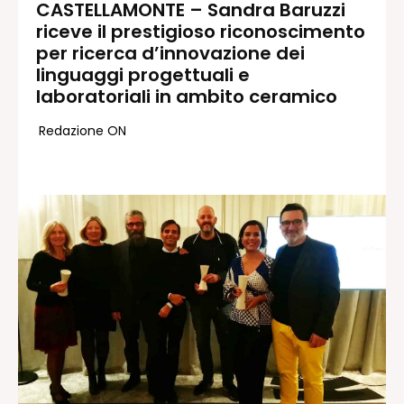
CASTELLAMONTE – Sandra Baruzzi
riceve il prestigioso riconoscimento
Redazione
per ricerca d’innovazione dei
Contatti
linguaggi progettuali e
Lavora con noi
laboratoriali in ambito ceramico
Pubblicità
Redazione ON
Autoregolamentazione per la
Pubblicitá Elettorale 2026
Condizioni gener. acquisto spazi
Privacy Policy
Condizioni di utilizzo
Normativa sul fact-checking
Normativa sulle correzioni
Normativa deontologica