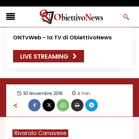
<
ONTvWeb - la TV di ObiettivoNews
FLASH NEWS
LIVE STREAMING
NEWS DAL RESTO D’ITALIA
ONTVWEB
CANAVESELOCAL
PROMOREDAZIONALI
30 Novembre 2016
4
min.
ONSTYLE MAGAZINE
Rivarolo Canavese