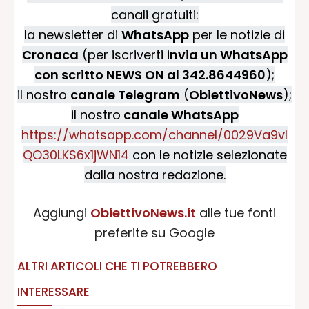
canali gratuiti:
la newsletter di
WhatsApp
per le notizie di
Cronaca
(per iscriverti i
nvia un WhatsApp
con scritto NEWS ON al 342.8644960
);
il nostro
canale Telegram
(
ObiettivoNews
);
il nostro
canale WhatsApp
https://whatsapp.com/channel/0029Va9vI
QO30LKS6x1jWN14
con le notizie selezionate
dalla nostra redazione.
Aggiungi
ObiettivoNews.it
alle tue fonti
preferite su Google
ALTRI ARTICOLI CHE TI POTREBBERO
INTERESSARE