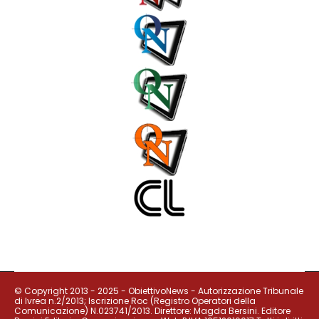
© Copyright 2013 - 2025 - ObiettivoNews - Autorizzazione Tribunale
di Ivrea n.2/2013; Iscrizione Roc (Registro Operatori della
Comunicazione) N.023741/2013. Direttore: Magda Bersini. Editore