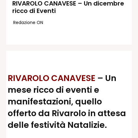
RIVAROLO CANAVESE – Un dicembre
ricco di Eventi
Redazione
Contatti
Redazione ON
Lavora con noi
Pubblicità
Autoregolamentazione per la
Pubblicitá Elettorale 2026
Condizioni gener. acquisto spazi
Privacy Policy
RIVAROLO CANAVESE
– Un
Condizioni di utilizzo
mese ricco di eventi e
Normativa sul fact-checking
Normativa sulle correzioni
manifestazioni, quello
Normativa deontologica
offerto da Rivarolo in attesa
delle festività Natalizie.