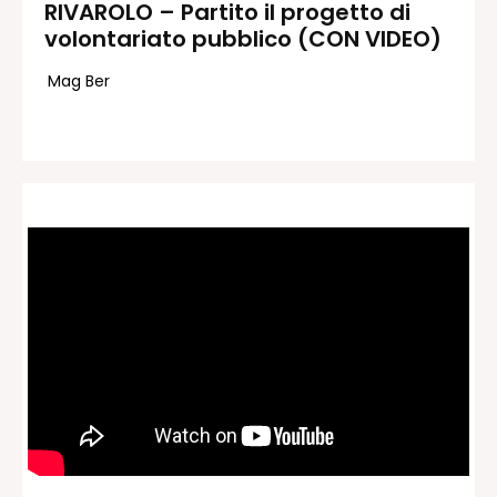
RIVAROLO – Partito il progetto di
volontariato pubblico (CON VIDEO)
Redazione
Contatti
Mag Ber
Lavora con noi
Pubblicità
Autoregolamentazione per la
Pubblicitá Elettorale 2026
Condizioni gener. acquisto spazi
Privacy Policy
Condizioni di utilizzo
Normativa sul fact-checking
Normativa sulle correzioni
Normativa deontologica