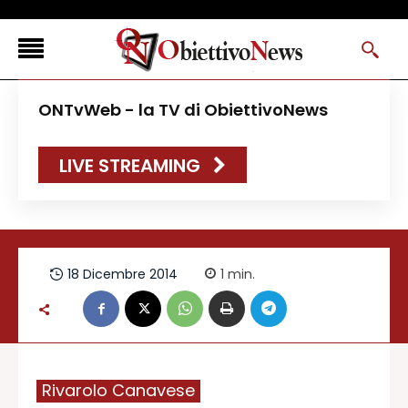
<
ONTvWeb - la TV di ObiettivoNews
FLASH NEWS
LIVE STREAMING
NEWS DAL RESTO D’ITALIA
ONTVWEB
CANAVESELOCAL
PROMOREDAZIONALI
18 Dicembre 2014
1
min.
ONSTYLE MAGAZINE
Rivarolo Canavese