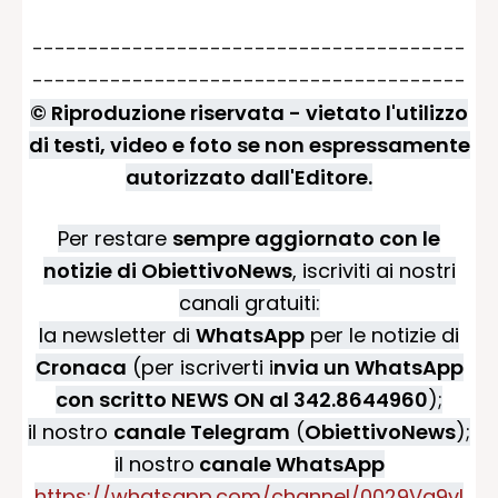
---------------------------------------
---------------------------------------
© Riproduzione riservata - vietato l'utilizzo
di testi, video e foto se non espressamente
autorizzato dall'Editore.
Per restare
sempre aggiornato con le
notizie di ObiettivoNews
, iscriviti ai nostri
canali gratuiti:
la newsletter di
WhatsApp
per le notizie di
Cronaca
(per iscriverti i
nvia un WhatsApp
con scritto NEWS ON al 342.8644960
);
il nostro
canale Telegram
(
ObiettivoNews
);
il nostro
canale WhatsApp
https://whatsapp.com/channel/0029Va9vI