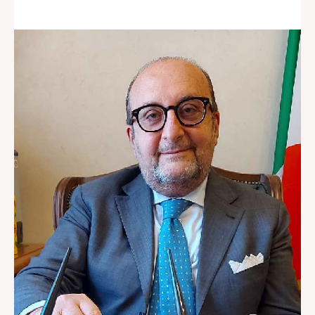
Redazione
Contatti
Lavora con noi
Pubblicità
Autoregolamentazione per la
Pubblicitá Elettorale 2026
Condizioni gener. acquisto spazi
Privacy Policy
Condizioni di utilizzo
Normativa sul fact-checking
Normativa sulle correzioni
Normativa deontologica