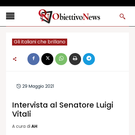
<
Gli italiani che brillano
FLASH NEWS
NEWS DAL RESTO D’ITALIA
ONTVWEB
CANAVESELOCAL
PROMOREDAZIONALI
29 Maggio 2021
ONSTYLE MAGAZINE
Intervista al Senatore Luigi
Vitali
A cura di
AH