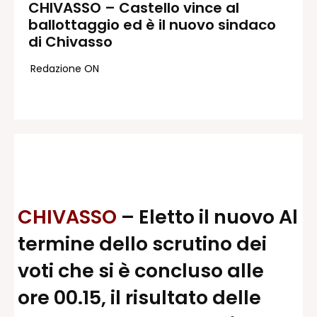
CHIVASSO – Castello vince al
ballottaggio ed è il nuovo sindaco
Redazione
di Chivasso
Contatti
Lavora con noi
Redazione ON
Pubblicità
Autoregolamentazione per la
Pubblicitá Elettorale 2026
Condizioni gener. acquisto spazi
Privacy Policy
Condizioni di utilizzo
Normativa sul fact-checking
CHIVASSO
– Eletto il nuovo Al
Normativa sulle correzioni
termine dello scrutino dei
Normativa deontologica
voti che si è concluso alle
ore 00.15, il risultato delle