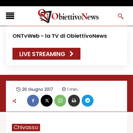
<
ONTvWeb - la TV di ObiettivoNews
FLASH NEWS
LIVE STREAMING
NEWS DAL RESTO D’ITALIA
ONTVWEB
CANAVESELOCAL
PROMOREDAZIONALI
26 Giugno 2017
1
min.
ONSTYLE MAGAZINE
Chivasso