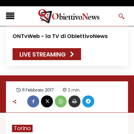
<
ONTvWeb - la TV di ObiettivoNews
FLASH NEWS
LIVE STREAMING
NEWS DAL RESTO D’ITALIA
ONTVWEB
CANAVESELOCAL
PROMOREDAZIONALI
11 Febbraio 2017
2
min.
ONSTYLE MAGAZINE
Torino