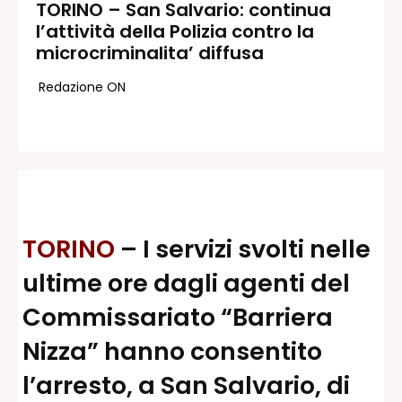
TORINO – San Salvario: continua
l’attività della Polizia contro la
Redazione
microcriminalita’ diffusa
Contatti
Lavora con noi
Redazione ON
Pubblicità
Autoregolamentazione per la
Pubblicitá Elettorale 2026
Condizioni gener. acquisto spazi
Privacy Policy
Condizioni di utilizzo
TORINO
– I servizi svolti nelle
Normativa sul fact-checking
ultime ore dagli agenti del
Normativa sulle correzioni
Commissariato “Barriera
Normativa deontologica
Nizza” hanno consentito
l’arresto, a San Salvario, di