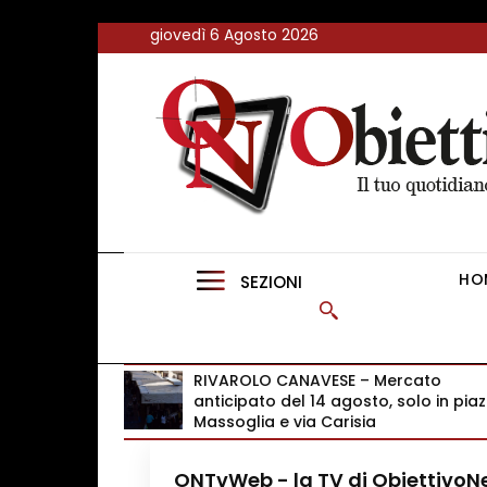
<
giovedì 6 Agosto 2026
FLASH NEWS
NEWS DAL RESTO D’ITALIA
ONTVWEB
CANAVESELOCAL
HO
SEZIONI
PROMOREDAZIONALI
ONSTYLE MAGAZINE
RIVAROLO CANAVESE – Mercato
anticipato del 14 agosto, solo in pia
Massoglia e via Carisia
ONTvWeb - la TV di Obiettivo