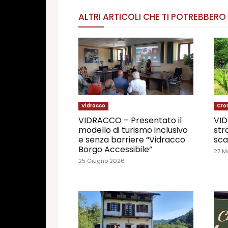
ALTRI ARTICOLI CHE TI POTREBBERO
Vidracco
Cro
VIDRACCO – Presentato il
VID
modello di turismo inclusivo
str
e senza barriere “Vidracco
sca
Borgo Accessibile”
27 M
25 Giugno 2026