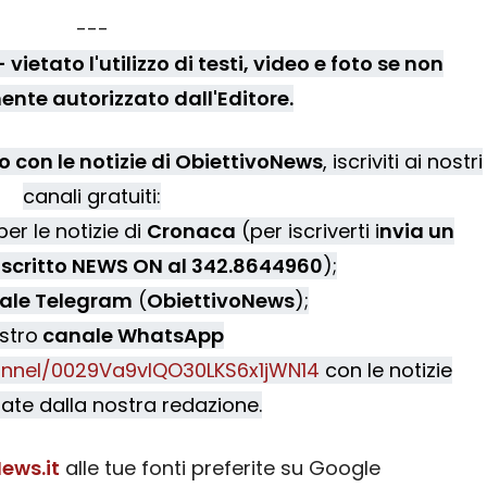
---
vietato l'utilizzo di testi, video e foto se non
nte autorizzato dall'Editore.
 con le notizie di ObiettivoNews
, iscriviti ai nostri
canali gratuiti:
er le notizie di
Cronaca
(per iscriverti i
nvia un
scritto NEWS ON al 342.8644960
);
ale Telegram
(
ObiettivoNews
);
ostro
canale WhatsApp
nnel/0029Va9vIQO30LKS6x1jWN14
con le notizie
ate dalla nostra redazione.
ews.it
alle tue fonti preferite su Google