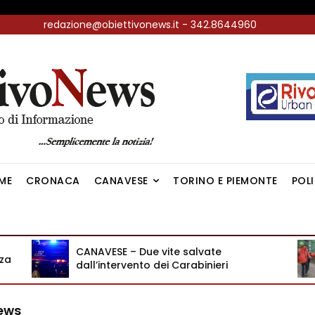
redazione@obiettivonews.it - 342.8644960
ME
CRONACA
CANAVESE
TORINO E PIEMONTE
POL
CANAVESE – Due vite salvate
zza
dall’intervento dei Carabinieri
News