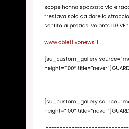
scope hanno spazzato via e racco
“restava solo da dare lo stracci
sentito ai preziosi volontari RIVE.”
www.obiettivonews.it
[su_custom_gallery source=”med
height=”100″ title=”never”]GUA
[su_custom_gallery source=”med
height=”100″ title=”never”]GUA
-----------------------------