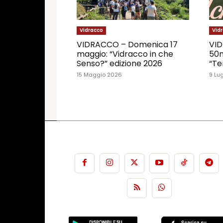
Vidracco
Vid
VIDRACCO – Domenica 17
VID
maggio: “Vidracco in che
50m
Senso?” edizione 2026
“Te
15 Maggio 2026
9 Lu