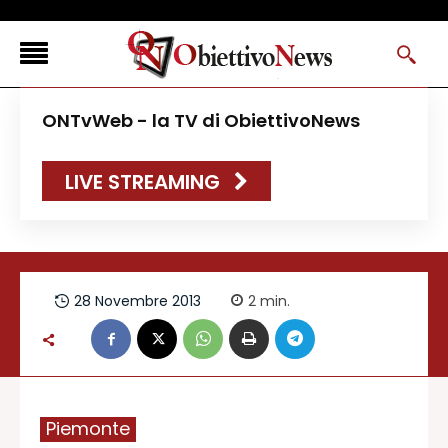
<
ONTvWeb - la TV di ObiettivoNews
FLASH NEWS
LIVE STREAMING
NEWS DAL RESTO D’ITALIA
ONTVWEB
CANAVESELOCAL
PROMOREDAZIONALI
28 Novembre 2013
2
min.
ONSTYLE MAGAZINE
Piemonte