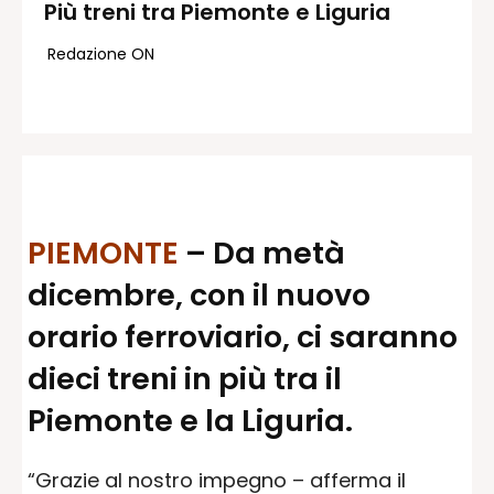
Più treni tra Piemonte e Liguria
Redazione
Redazione ON
Contatti
Lavora con noi
Pubblicità
Autoregolamentazione per la
Pubblicitá Elettorale 2026
Condizioni gener. acquisto spazi
PIEMONTE
– Da metà
Privacy Policy
dicembre, con il nuovo
Condizioni di utilizzo
Normativa sul fact-checking
orario ferroviario, ci saranno
Normativa sulle correzioni
dieci treni in più tra il
Normativa deontologica
Piemonte e la Liguria.
“Grazie al nostro impegno – afferma il