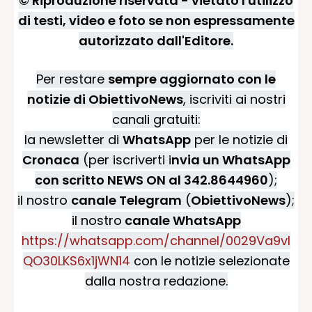
© Riproduzione riservata - vietato l'utilizzo
di testi, video e foto se non espressamente
autorizzato dall'Editore.
Per restare
sempre aggiornato con le
notizie di ObiettivoNews
, iscriviti ai nostri
canali gratuiti:
la newsletter di
WhatsApp
per le notizie di
Cronaca
(per iscriverti i
nvia un WhatsApp
con scritto NEWS ON al 342.8644960
);
il nostro
canale Telegram
(
ObiettivoNews
);
il nostro
canale WhatsApp
https://whatsapp.com/channel/0029Va9vI
QO30LKS6x1jWN14
con le notizie selezionate
dalla nostra redazione.